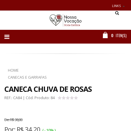
LINKS
0
ITEN(S)
HOME
CANECAS E GARRAFAS
CANECA CHUVA DE ROSAS
REF.:
CA84
| Cód. Produto:
84
De:
R$ 38,00
Por:
R$
34,20
( - 10% )